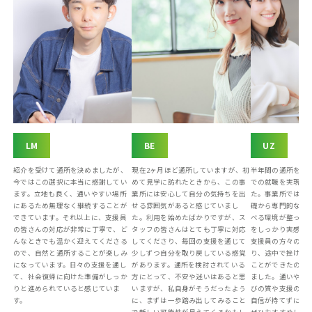
LM
BE
UZ
紹介を受けて通所を決めましたが、
現在2ヶ月ほど通所していますが、初
半年間の通所を経
今ではこの選択に本当に感謝してい
めて見学に訪れたときから、この事
での就職を実現す
ます。立地も良く、通いやすい場所
業所には安心して自分の気持ちを出
た。事業所では、
にあるため無理なく継続することが
せる雰囲気があると感じていまし
礎から専門的なス
できています。それ以上に、支援員
た。利用を始めたばかりですが、ス
べる環境が整って
の皆さんの対応が非常に丁寧で、ど
タッフの皆さんはとても丁寧に対応
をしっかり実感で
んなときでも温かく迎えてくださる
してくださり、毎回の支援を通じて
支援員の方々の温
ので、自然と通所することが楽しみ
少しずつ自分を取り戻している感覚
り、途中で挫ける
になっています。日々の支援を通し
があります。通所を検討されている
ことができたのも
て、社会復帰に向けた準備がしっか
方にとって、不安や迷いはあると思
ました。通いやす
りと進められていると感じていま
いますが、私自身がそうだったよう
びの質や支援の手
す。
に、まずは一歩踏み出してみること
自信が持てずに悩
で新しい可能性が見えてくるかもし
ぜひおすすめした