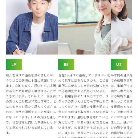
LM
BE
UZ
紹介を受けて通所を決めましたが、
現在2ヶ月ほど通所していますが、初
半年間の通所を経
今ではこの選択に本当に感謝してい
めて見学に訪れたときから、この事
での就職を実現す
ます。立地も良く、通いやすい場所
業所には安心して自分の気持ちを出
た。事業所では、
にあるため無理なく継続することが
せる雰囲気があると感じていまし
礎から専門的なス
できています。それ以上に、支援員
た。利用を始めたばかりですが、ス
べる環境が整って
の皆さんの対応が非常に丁寧で、ど
タッフの皆さんはとても丁寧に対応
をしっかり実感で
んなときでも温かく迎えてくださる
してくださり、毎回の支援を通じて
支援員の方々の温
ので、自然と通所することが楽しみ
少しずつ自分を取り戻している感覚
り、途中で挫ける
になっています。日々の支援を通し
があります。通所を検討されている
ことができたのも
て、社会復帰に向けた準備がしっか
方にとって、不安や迷いはあると思
ました。通いやす
りと進められていると感じていま
いますが、私自身がそうだったよう
びの質や支援の手
す。
に、まずは一歩踏み出してみること
自信が持てずに悩
で新しい可能性が見えてくるかもし
ぜひおすすめした